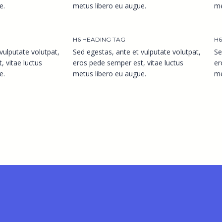
e.
metus libero eu augue.
me
H6 HEADING TAG
H6
vulputate volutpat,
Sed egestas, ante et vulputate volutpat,
Se
 vitae luctus
eros pede semper est, vitae luctus
er
e.
metus libero eu augue.
me